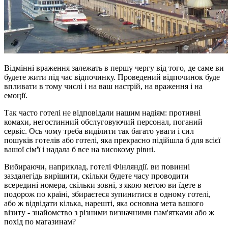
Відмінні враження залежать в першу чергу від того, де саме ви
будете жити під час відпочинку. Проведений відпочинок буде
впливати в тому числі і на ваш настрій, на враження і на
емоції.
Так часто готелі не відповідали нашим надіям: противні
комахи, негостинний обслуговуючий персонал, поганий
сервіс. Ось чому треба виділити так багато уваги і сил
пошуків готелів або готелі, яка прекрасно підійшла б для всієї
вашої сім'ї і надала б все на високому рівні.
Вибираючи, наприклад, готелі Фінляндії. ви повинні
заздалегідь вирішити, скільки будете часу проводити
всередині номера, скільки зовні, з якою метою ви їдете в
подорож по країні, збираєтеся зупинитися в одному готелі,
або ж відвідати кілька, нарешті, яка основна мета вашого
візиту - знайомство з різними визначними пам'ятками або ж
похід по магазинам?