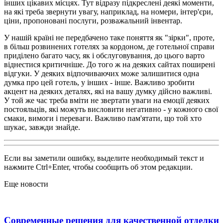
інших цікавих місцях. Тут відразу підкреслені деякі моменти,
на які треба звернути увагу, наприклад, на номери, інтер'єри,
ціни, пропоновані послуги, розважальний інвентар.
У нашій країні не передбачено таке поняття як "зірки", проте,
в більш розвинених готелях за кордоном, де готельної справи
приділено багато часу, як і обслуговування, до цього варто
віднестися критичніше. До того ж на деяких сайтах поширені
відгуки. У деяких відпочиваючих може залишитися одна
думка про цей готель, у інших - інше. Важливо зробити
акцент на деяких деталях, які на вашу думку дійсно важливі.
У той же час треба вміти не звертати уваги на емоції деяких
постояльців, які можуть висловити негативно - у кожного свої
смаки, вимоги і переваги. Важливо пам'ятати, що той хто
шукає, завжди знайде.
Если вы заметили ошибку, выделите необходимый текст и
нажмите Ctrl+Enter, чтобы сообщить об этом редакции.
Еще новости
Современные решения для качественной отделки