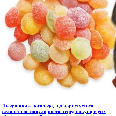
Льодяники – насолода, що користується
величезною популярністю серед покупців усіх