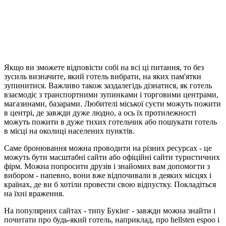
Якщо ви зможете відповісти собі на всі ці питання, то без
зусиль визначите, який готель вибрати, на яких пам'ятки
зупинитися. Важливо також заздалегідь дізнатися, як готель
взаємодіє з транспортними зупинками і торговими центрами,
магазинами, базарами. Любителі міської суєти можуть пожити
в центрі, де завжди дуже людно, а ось їх протилежності
можуть пожити в дуже тихих готельчик або пошукати готель
в місці на околиці населених пунктів.
Саме бронювання можна проводити на різних ресурсах - це
можуть бути масштабні сайти або офіційні сайти туристичних
фірм. Можна попросити друзів і знайомих вам допомогти з
вибором - напевно, вони вже відпочивали в деяких місцях і
країнах, де ви б хотіли провести свою відпустку. Покладіться
на їхні враження.
На популярних сайтах - типу Букінг - завжди можна знайти і
почитати про будь-який готель, наприклад, про hellsten espoo і