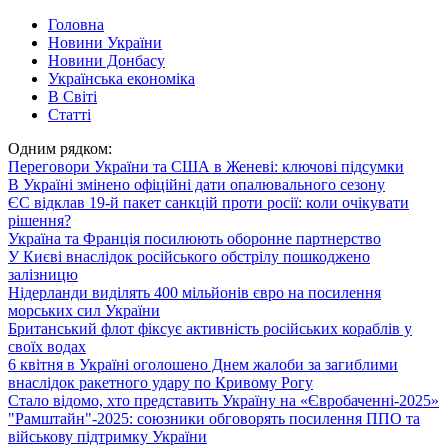
Головна
Новини України
Новини Донбасу
Українська економіка
В Світі
Статті
Одним рядком:
Переговори України та США в Женеві: ключові підсумки
В Україні змінено офіційні дати опалювального сезону
ЄС відклав 19-й пакет санкцій проти росії: коли очікувати
рішення?
Україна та Франція посилюють оборонне партнерство
У Києві внаслідок російського обстрілу пошкоджено
залізницю
Нідерланди виділять 400 мільйонів євро на посилення
морських сил України
Британський флот фіксує активність російських кораблів у
своїх водах
6 квітня в Україні оголошено Днем жалоби за загиблими
внаслідок ракетного удару по Кривому Рогу
Стало відомо, хто представить Україну на «Євробаченні-2025»
"Рамштайн"-2025: cоюзники обговорять посилення ППО та
військову підтримку України