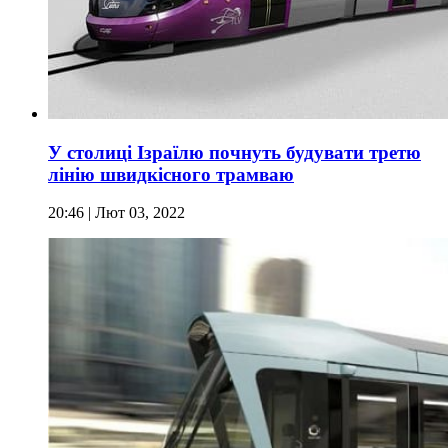
У столиці Ізраїлю почнуть будувати третю
лінію швидкісного трамваю
20:46
| Лют 03, 2022