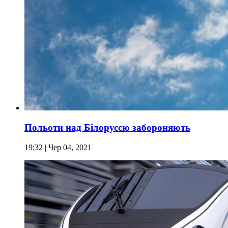
Польоти над Білоруссю забороняють
19:32
| Чер 04, 2021