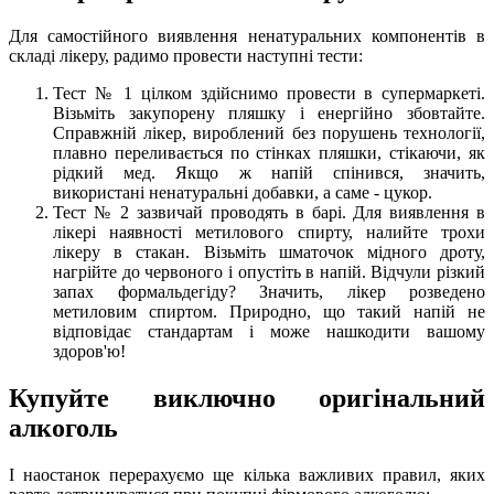
Для самостійного виявлення ненатуральних компонентів в
складі лікеру, радимо провести наступні тести:
Тест № 1 цілком здійснимо провести в супермаркеті.
Візьміть закупорену пляшку і енергійно збовтайте.
Справжній лікер, вироблений без порушень технології,
плавно переливається по стінках пляшки, стікаючи, як
рідкий мед. Якщо ж напій спінився, значить,
використані ненатуральні добавки, а саме - цукор.
Тест № 2 зазвичай проводять в барі. Для виявлення в
лікері наявності метилового спирту, налийте трохи
лікеру в стакан. Візьміть шматочок мідного дроту,
нагрійте до червоного і опустіть в напій. Відчули різкий
запах формальдегіду? Значить, лікер розведено
метиловим спиртом. Природно, що такий напій не
відповідає стандартам і може нашкодити вашому
здоров'ю!
Купуйте виключно оригінальний
алкоголь
І наостанок перерахуємо ще кілька важливих правил, яких