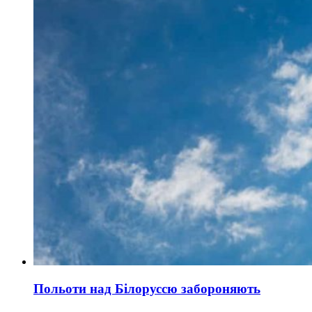
Польоти над Білоруссю забороняють