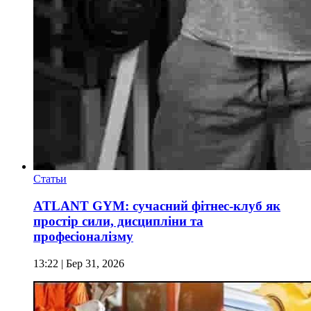
Статьи
ATLANT GYM: сучасний фітнес-клуб як
простір сили, дисципліни та
професіоналізму
13:22
| Бер 31, 2026