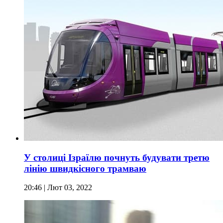
У столиці Ізраїлю почнуть будувати третю
лінію швидкісного трамваю
20:46
| Лют 03, 2022