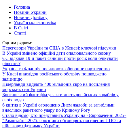
Головна
Новини України
Новини Донбасу
Українська економіка
В Світі
Статті
Одним рядком:
Переговори України та США в Женеві: ключові підсумки
В Україні змінено офіційні дати опалювального сезону
ЄС відклав 19-й пакет санкцій проти росії: коли очікувати
рішення?
Україна та Франція посилюють оборонне партнерство
У Києві внаслідок російського обстрілу пошкоджено
залізницю
Нідерланди виділять 400 мільйонів євро на посилення
морських сил України
Британський флот фіксує активність російських кораблів у
своїх водах
6 квітня в Україні оголошено Днем жалоби за загиблими
внаслідок ракетного удару по Кривому Рогу
Стало відомо, хто представить Україну на «Євробаченні-2025»
"Рамштайн"-2025: cоюзники обговорять посилення ППО та
військову підтримку України