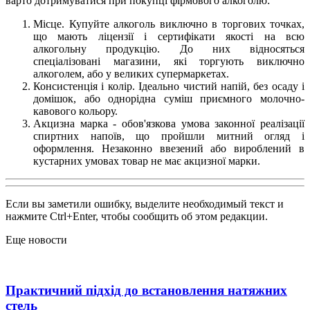
варто дотримуватися при покупці фірмового алкоголю:
Місце. Купуйте алкоголь виключно в торгових точках,
що мають ліцензії і сертифікати якості на всю
алкогольну продукцію. До них відносяться
спеціалізовані магазини, які торгують виключно
алкоголем, або у великих супермаркетах.
Консистенція і колір. Ідеально чистий напій, без осаду і
домішок, або однорідна суміш приємного молочно-
кавового кольору.
Акцизна марка - обов'язкова умова законної реалізації
спиртних напоїв, що пройшли митний огляд і
оформлення. Незаконно ввезений або вироблений в
кустарних умовах товар не має акцизної марки.
Если вы заметили ошибку, выделите необходимый текст и
нажмите Ctrl+Enter, чтобы сообщить об этом редакции.
Еще новости
Практичний підхід до встановлення натяжних
стель