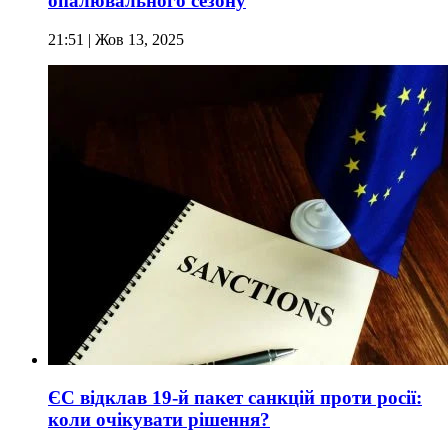
опалювального сезону
21:51
| Жов 13, 2025
ЄС відклав 19-й пакет санкцій проти росії:
коли очікувати рішення?