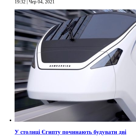
19:32
| Чер 04, 2021
У столиці Єгипту починають будувати дві