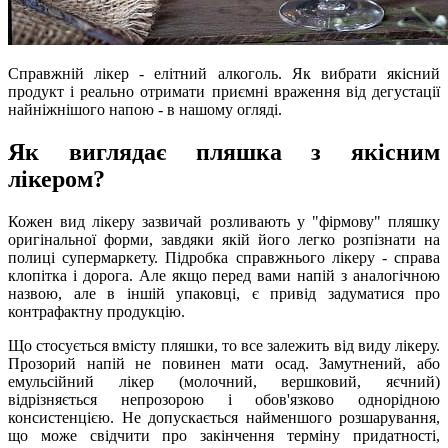
Справжній лікер - елітний алкоголь. Як вибрати якісний
продукт і реально отримати приємні враження від дегустації
найніжнішого напою - в нашому огляді.
Як виглядає пляшка з якісним
лікером?
Кожен вид лікеру зазвичай розливають у "фірмову" пляшку
оригінальної форми, завдяки якій його легко розпізнати на
полиці супермаркету. Підробка справжнього лікеру - справа
клопітка і дорога. Але якщо перед вами напій з аналогічною
назвою, але в іншій упаковці, є привід задуматися про
контрафактну продукцію.
Що стосується вмісту пляшки, то все залежить від виду лікеру.
Прозорий напій не повинен мати осад. Замутнений, або
емульсійний лікер (молочний, вершковий, яєчний)
відрізняється непрозорою і обов'язково однорідною
консистенцією. Не допускається найменшого розшарування,
що може свідчити про закінчення терміну придатності,