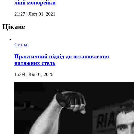
лінії монорейки
21:27
| Лют 01, 2021
Цікаве
Статьи
Практичний підхід до встановлення
натяжних стель
15:09
| Кві 01, 2026