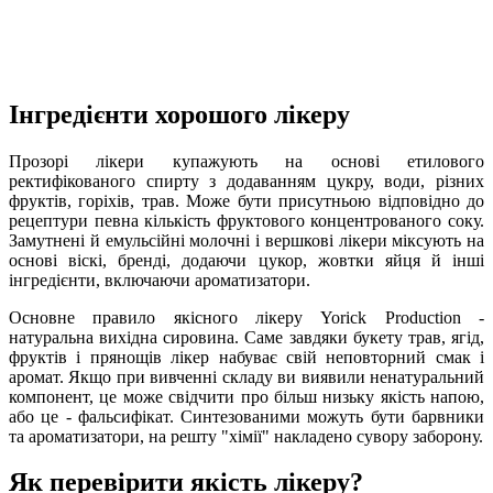
Інгредієнти хорошого лікеру
Прозорі лікери купажують на основі етилового
ректифікованого спирту з додаванням цукру, води, різних
фруктів, горіхів, трав. Може бути присутньою відповідно до
рецептури певна кількість фруктового концентрованого соку.
Замутнені й емульсійні молочні і вершкові лікери міксують на
основі віскі, бренді, додаючи цукор, жовтки яйця й інші
інгредієнти, включаючи ароматизатори.
Основне правило якісного лікеру Yorick Production -
натуральна вихідна сировина. Саме завдяки букету трав, ягід,
фруктів і прянощів лікер набуває свій неповторний смак і
аромат. Якщо при вивченні складу ви виявили ненатуральний
компонент, це може свідчити про більш низьку якість напою,
або це - фальсифікат. Синтезованими можуть бути барвники
та ароматизатори, на решту "хімії" накладено сувору заборону.
Як перевірити якість лікеру?