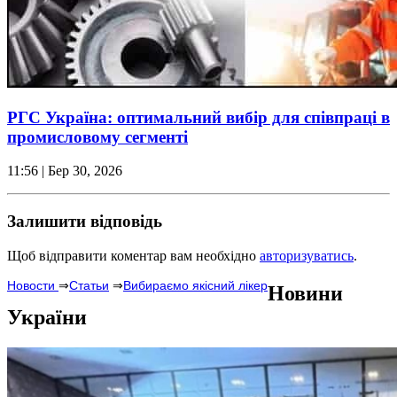
РГС Україна: оптимальний вибір для співпраці в
промисловому сегменті
11:56
| Бер 30, 2026
Залишити відповідь
Щоб відправити коментар вам необхідно
авторизуватись
.
Новости
⇒
Статьи
⇒
Вибираємо якісний лікер
Новини
України