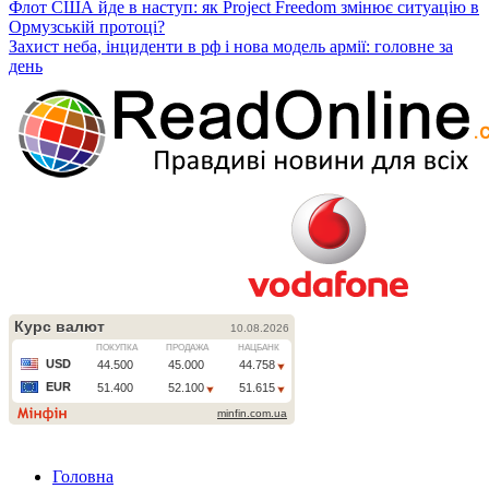
Флот США йде в наступ: як Project Freedom змінює ситуацію в
Ормузській протоці?
Захист неба, інциденти в рф і нова модель армії: головне за
день
Головна