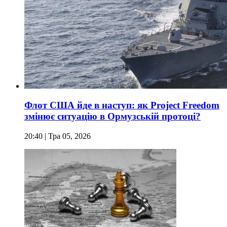
Флот США йде в наступ: як Project Freedom
змінює ситуацію в Ормузській протоці?
20:40
| Тра 05, 2026