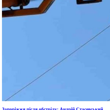
Запоріжжя після обстрілу: Андрій Стасевський