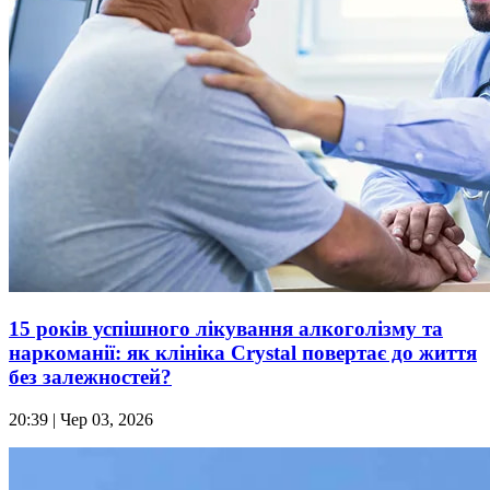
15 років успішного лікування алкоголізму та
наркоманії: як клініка Crystal повертає до життя
без залежностей?
20:39
| Чер 03, 2026