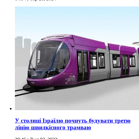
У столиці Ізраїлю почнуть будувати третю
лінію швидкісного трамваю