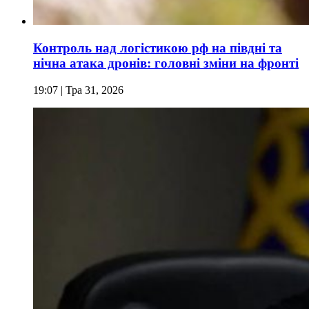
Контроль над логістикою рф на півдні та
нічна атака дронів: головні зміни на фронті
19:07
| Тра 31, 2026