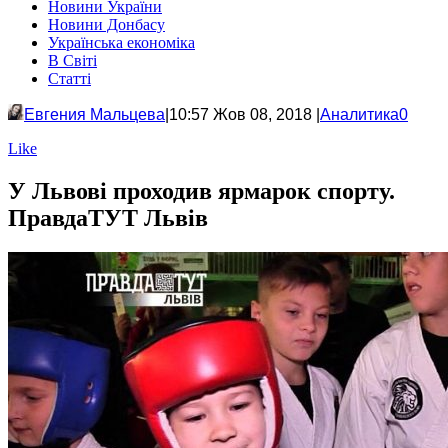
Новини України
Новини Донбасу
Українська економіка
В Світі
Статті
Евгения Мальцева
|
10:57
Жов 08, 2018 |
Аналитика
0
Like
У Львові проходив ярмарок спорту.
ПравдаТУТ Львів