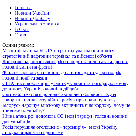
Головна
Новини України
Новини Донбасу
Українська економіка
В Світі
Статті
Одним рядком:
Масштабна атака БПЛА на рф: під ударом опинилися
стратегічний нафтовий термінал та військові об'єкти
Контроль над логістикою рф на півдні та нічна атака дронів:
головні зміни на фронті
Фінал «гарячої фази» війни до листопада та удари по рф:
головні події та заяви
США посилюють присутність у Європі та погоджують нову
допомогу Україні: головні події доби
Світ наближається до нової хвилі нестабільності: Куба
говорить про загрозу війни, росія - про паливну кризу
Білорусь нарощує військову активність біля кордону: чому це
тривожить Україну?
Нічна атака рф, допомога ЄС і нові тарифи: головні новини
для українців
Росія порушила оголошене «перемир’я»: вночі Україну
атакували ракетою і дронами