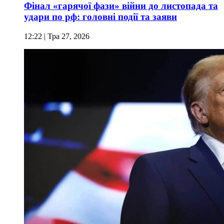
Фінал «гарячої фази» війни до листопада та
удари по рф: головні події та заяви
12:22
| Тра 27, 2026