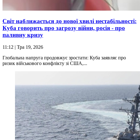
Світ наближається до нової хвилі нестабільності:
Куба говорить про загрозу війни, росія - про
паливну кризу
11:12
| Тра 19, 2026
Глобальна напруга продовжує зростати: Куба заявляє про
ризик військового конфлікту зі США,...